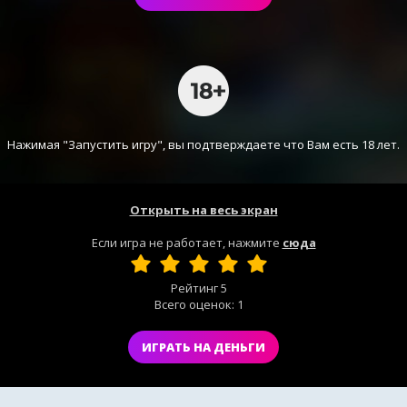
Нажимая "Запустить игру", вы подтверждаете что Вам есть 18 лет.
Открыть на весь экран
Если игра не работает, нажмите
сюда
Рейтинг
5
Всего оценок:
1
ИГРАТЬ НА ДЕНЬГИ