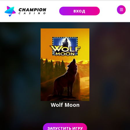
ВХОД
Wolf Moon
ЗАПУСТИТЬ ИГРУ