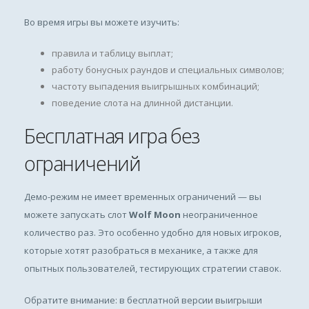
Во время игры вы можете изучить:
правила и таблицу выплат;
работу бонусных раундов и специальных символов;
частоту выпадения выигрышных комбинаций;
поведение слота на длинной дистанции.
Бесплатная игра без
ограничений
Демо-режим не имеет временных ограничений — вы
можете запускать слот
Wolf Moon
неограниченное
количество раз. Это особенно удобно для новых игроков,
которые хотят разобраться в механике, а также для
опытных пользователей, тестирующих стратегии ставок.
Обратите внимание: в бесплатной версии выигрыши