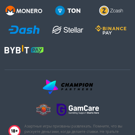
Азартные игры призваны развлекать. Помните, что вы
рискуете деньгами, когда делаете ставки. Не тратьте