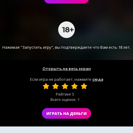
Нажимая "Запустить игру", вы подтверждаете что Вам есть 18 лет.
Открыть на весь экран
Если игра не работает, нажмите
сюда
Рейтинг
5
Всего оценок:
1
ИГРАТЬ НА ДЕНЬГИ