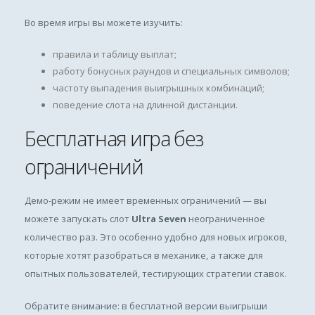
Во время игры вы можете изучить:
правила и таблицу выплат;
работу бонусных раундов и специальных символов;
частоту выпадения выигрышных комбинаций;
поведение слота на длинной дистанции.
Бесплатная игра без
ограничений
Демо-режим не имеет временных ограничений — вы
можете запускать слот
Ultra Seven
неограниченное
количество раз. Это особенно удобно для новых игроков,
которые хотят разобраться в механике, а также для
опытных пользователей, тестирующих стратегии ставок.
Обратите внимание: в бесплатной версии выигрыши