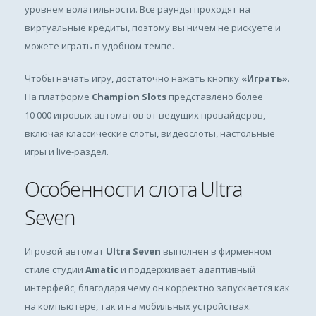
уровнем волатильности. Все раунды проходят на
виртуальные кредиты, поэтому вы ничем не рискуете и
можете играть в удобном темпе.
Чтобы начать игру, достаточно нажать кнопку
«Играть»
.
На платформе
Champion Slots
представлено более
10 000 игровых автоматов от ведущих провайдеров,
включая классические слоты, видеослоты, настольные
игры и live-раздел.
Особенности слота Ultra
Seven
Игровой автомат
Ultra Seven
выполнен в фирменном
стиле студии
Amatic
и поддерживает адаптивный
интерфейс, благодаря чему он корректно запускается как
на компьютере, так и на мобильных устройствах.