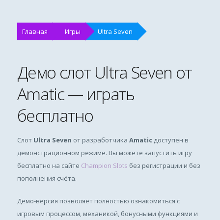
Главная
Игры
Ultra Seven
Демо слот Ultra Seven от
Amatic — играть
бесплатно
Слот
Ultra Seven
от разработчика
Amatic
доступен в
демонстрационном режиме. Вы можете запустить игру
бесплатно на сайте
Champion Slots
без регистрации и без
пополнения счёта.
Демо-версия позволяет полностью ознакомиться с
игровым процессом, механикой, бонусными функциями и