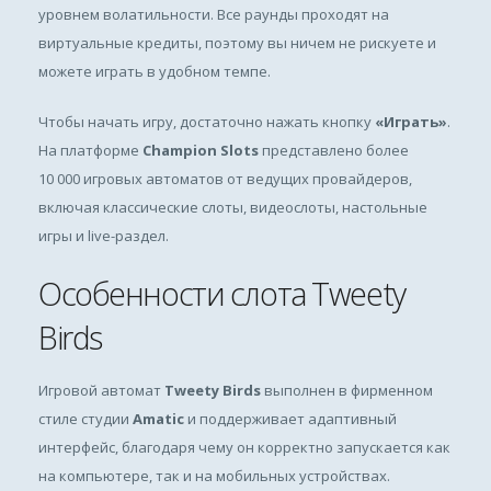
уровнем волатильности. Все раунды проходят на
виртуальные кредиты, поэтому вы ничем не рискуете и
можете играть в удобном темпе.
Чтобы начать игру, достаточно нажать кнопку
«Играть»
.
На платформе
Champion Slots
представлено более
10 000 игровых автоматов от ведущих провайдеров,
включая классические слоты, видеослоты, настольные
игры и live-раздел.
Особенности слота Tweety
Birds
Игровой автомат
Tweety Birds
выполнен в фирменном
стиле студии
Amatic
и поддерживает адаптивный
интерфейс, благодаря чему он корректно запускается как
на компьютере, так и на мобильных устройствах.