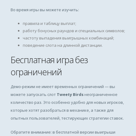
Во время игры вы можете изучить:
правила и таблицу выплат;
работу бонусных раундов и специальных символов;
частоту выпадения выигрышных комбинаций;
поведение слота на длинной дистанции.
Бесплатная игра без
ограничений
Демо-режим не имеет временных ограничений — вы
можете запускать слот
Tweety Birds
неограниченное
количество раз. Это особенно удобно для новых игроков,
которые хотят разобраться в механике, а также для
опытных пользователей, тестирующих стратегии ставок.
Обратите внимание: в бесплатной версии выигрыши