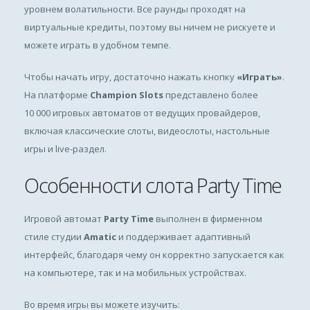
уровнем волатильности. Все раунды проходят на
виртуальные кредиты, поэтому вы ничем не рискуете и
можете играть в удобном темпе.
Чтобы начать игру, достаточно нажать кнопку
«Играть»
.
На платформе
Champion Slots
представлено более
10 000 игровых автоматов от ведущих провайдеров,
включая классические слоты, видеослоты, настольные
игры и live-раздел.
Особенности слота Party Time
Игровой автомат
Party Time
выполнен в фирменном
стиле студии
Amatic
и поддерживает адаптивный
интерфейс, благодаря чему он корректно запускается как
на компьютере, так и на мобильных устройствах.
Во время игры вы можете изучить: