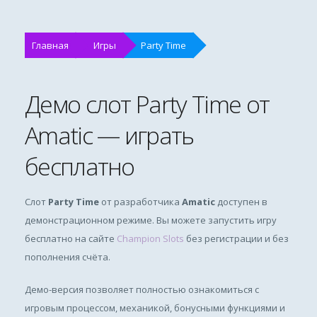
Главная
Игры
Party Time
Демо слот Party Time от
Amatic — играть
бесплатно
Слот
Party Time
от разработчика
Amatic
доступен в
демонстрационном режиме. Вы можете запустить игру
бесплатно на сайте
Champion Slots
без регистрации и без
пополнения счёта.
Демо-версия позволяет полностью ознакомиться с
игровым процессом, механикой, бонусными функциями и