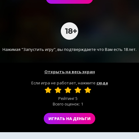
Нажимая "Запустить игру", вы подтверждаете что Вам есть 18 лет.
Открыть на весь экран
Если игра не работает, нажмите
сюда
Рейтинг
5
Всего оценок:
1
ИГРАТЬ НА ДЕНЬГИ