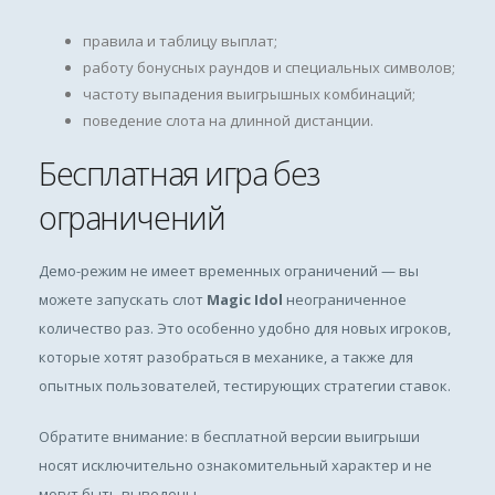
правила и таблицу выплат;
работу бонусных раундов и специальных символов;
частоту выпадения выигрышных комбинаций;
поведение слота на длинной дистанции.
Бесплатная игра без
ограничений
Демо-режим не имеет временных ограничений — вы
можете запускать слот
Magic Idol
неограниченное
количество раз. Это особенно удобно для новых игроков,
которые хотят разобраться в механике, а также для
опытных пользователей, тестирующих стратегии ставок.
Обратите внимание: в бесплатной версии выигрыши
носят исключительно ознакомительный характер и не
могут быть выведены.