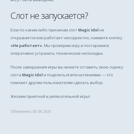
Слот не запускается?
Если по каким-либо причинам слот
Magic Idol
не
открывается или работает некорректно, нажмите кнопку
«Не работает»
. Мы проверим игру и постараемся
оперативно устранить технические неполадки.
После завершения игры вы можете оставить свою оценку
слота
Magic Idol
и поделиться впечатлениями — это
поможет другим пользователям сделать выбор.
Желаем приятной и увлекательной игры!
Обновлено:
05.04.2025