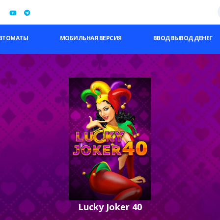
АВТОМАТЫ
МОБИЛЬНАЯ ВЕРСИЯ
ВВОД ВЫВОД ДЕНЕГ
Lucky Joker 40