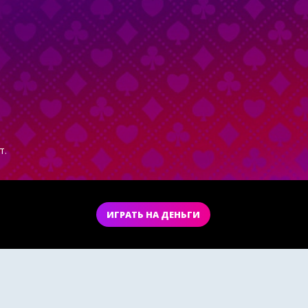
т.
ИГРАТЬ НА ДЕНЬГИ