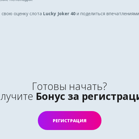
 свою оценку слота
Lucky Joker 40
и поделиться впечатлениям
Готовы начать?
лучите
Бонус за регистра
РЕГИСТРАЦИЯ