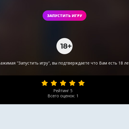
ЗАПУСТИТЬ ИГРУ
ажимая "Запустить игру", вы подтверждаете что Вам есть 18 ле
Рейтинг
5
Всего оценок:
1