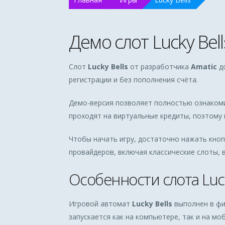
Демо слот Lucky Bel
Слот
Lucky Bells
от разработчика
Amatic
до
регистрации и без пополнения счёта.
Демо-версия позволяет полностью ознакоми
проходят на виртуальные кредиты, поэтому 
Чтобы начать игру, достаточно нажать кно
провайдеров, включая классические слоты, в
Особенности слота Luck
Игровой автомат
Lucky Bells
выполнен в фи
запускается как на компьютере, так и на мо