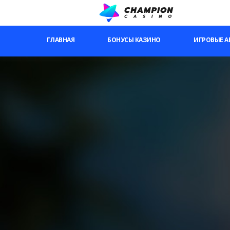
ГЛАВНАЯ
БОНУСЫ КАЗИНО
ИГРОВЫЕ 