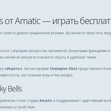
ls от Amatic — играть беспла
ступен в демонстрационном режиме. Вы можете запустить игру
ться с игровым процессом, механикой, бонусными функциями и 
вы ничем не рискуете и можете играть в удобном темпе.
пку
«Играть»
. На платформе
Champion Slots
представлено боле
идеослоты, настольные игры и live-раздел.
y Bells
рменном стиле студии
Amatic
и поддерживает адаптивный инте
бильных устройствах.