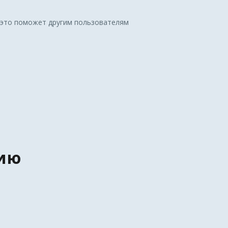
 это поможет другим пользователям
цию