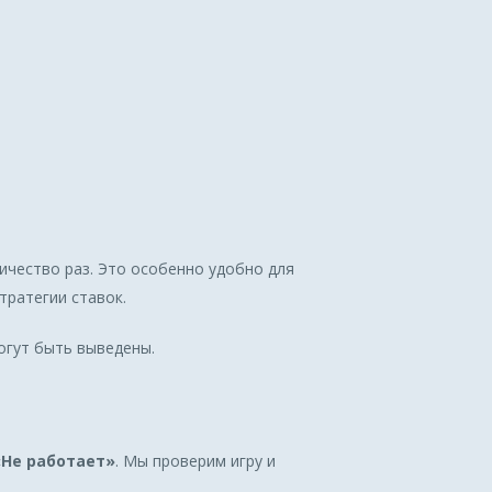
ичество раз. Это особенно удобно для
тратегии ставок.
огут быть выведены.
«Не работает»
. Мы проверим игру и