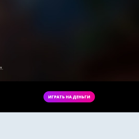
т.
ИГРАТЬ НА ДЕНЬГИ