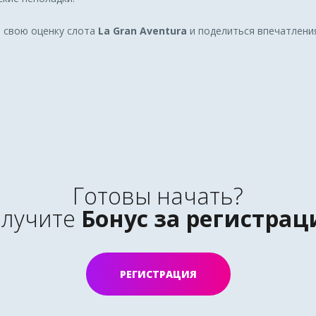
 свою оценку слота
La Gran Aventura
и поделиться впечатлени
Готовы начать?
лучите
Бонус за регистра
РЕГИСТРАЦИЯ