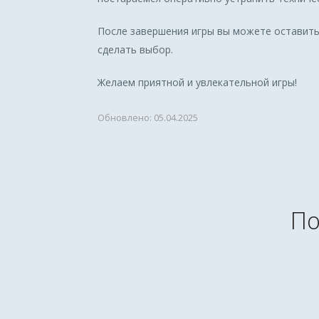
После завершения игры вы можете оставить
сделать выбор.
Желаем приятной и увлекательной игры!
Обновлено:
05.04.2025
По