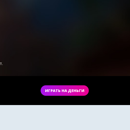
т.
ИГРАТЬ НА ДЕНЬГИ