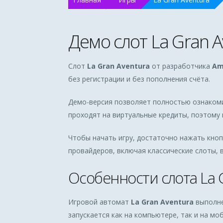
Демо слот La Gran A
Слот
La Gran Aventura
от разработчика
Am
без регистрации и без пополнения счёта.
Демо-версия позволяет полностью ознакоми
проходят на виртуальные кредиты, поэтому 
Чтобы начать игру, достаточно нажать кно
провайдеров, включая классические слоты, в
Особенности слота La 
Игровой автомат
La Gran Aventura
выполне
запускается как на компьютере, так и на мо