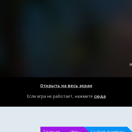
Н
Открыть на весь экран
Если игра не работает, нажмите
сюда
Главная
Игры
La Gran Aventura