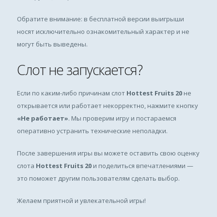
Обратите внимание: в бесплатной версии выигрыши
носят исключительно ознакомительный характер и не
могут быть выведены.
Слот не запускается?
Если по каким-либо причинам слот
Hottest Fruits 20
не
открывается или работает некорректно, нажмите кнопку
«Не работает»
. Мы проверим игру и постараемся
оперативно устранить технические неполадки.
После завершения игры вы можете оставить свою оценку
слота
Hottest Fruits 20
и поделиться впечатлениями —
это поможет другим пользователям сделать выбор.
Желаем приятной и увлекательной игры!