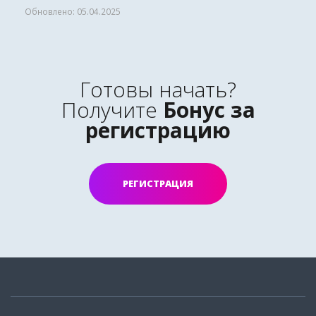
Обновлено:
05.04.2025
Готовы начать?
Получите
Бонус за
регистрацию
РЕГИСТРАЦИЯ