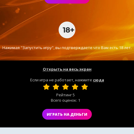
Нажимая "Запустить игру", вы подтверждаете что Вам есть 18 лет.
Открыть на весь экран
Если игра не работает, нажмите
сюда
Рейтинг
5
Всего оценок:
1
ИГРАТЬ НА ДЕНЬГИ