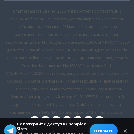
ChampionSlots Casino, 2026 год
работает в соответствии с
законами об азартных играх государства Кюрасао. Оператором
сайта является Компания F3 Markets N.V. лицензирована
правительством Кюрасао и ведет деятельность на основании
выданной лицензии No. 365/JAZ Sub-License GLH-OCCHKTW077172020
(регистрационный номер 153970; Юридический адрес: Abraham de
Veerstraat 9, Willemstad, Curaçao), лицензированная Gaming Services
Provider N.V. (лицензия No.365/JAZ Sub-License GLH-
OCCHKTW077172020) и которая действует в соответствии с законами
Кюрасао. Обработкой платежей управляет компания Finance Market
KFT, зарегистрированная в соответствии с законодательством
Венгрии (регистрационный номер: 01-09-375776; юридический
адрес: 1157 Budapest, Nyírpalota út 3. üh.), является дочерней
компанией F3 Markets N.V. Контакт:
support@championslots.com
Не потеряйте доступ к Champion
Slots
✕
© 2026 All rights reserved.
Открыть
Рабочие зеркала и бонусы - в нашем