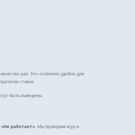
личество раз. Это особенно удобно для
тратегии ставок.
огут быть выведены.
у
«Не работает»
. Мы проверим игру и