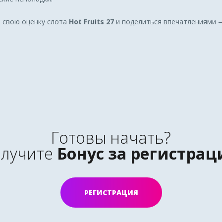
 свою оценку слота
Hot Fruits 27
и поделиться впечатлениями 
Готовы начать?
лучите
Бонус за регистра
РЕГИСТРАЦИЯ