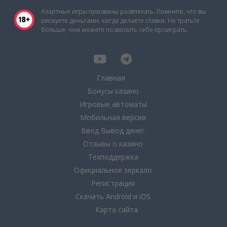
Азартные игры призваны развлекать. Помните, что вы
рискуете деньгами, когда делаете ставки. Не тратьте
больше, чем можете позволить себе проиграть.
Главная
Бонусы казино
Игровые автоматы
Мобильная версия
Ввод Вывод денег
Отзывы о казино
Техподдержка
Официальное зеркало
Регистрация
Скачать Android и iOS
Карта сайта