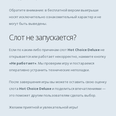
Обратите внимание: в бесплатной версии выигрыши
носят исключительно ознакомительный характер и не
могут быть выведены.
Слот не запускается?
Если по каким-либо причинам слот
Hot Choice Deluxe
не
открывается или работает некорректно, нажмите кнопку
«Не работает»
. Мы проверим игру и постараемся
оперативно устранить технические неполадки.
После завершения игры вы можете оставить свою оценку
слота
Hot Choice Deluxe
и поделиться впечатлениями —
это поможет другим пользователям сделать выбор.
Желаем приятной и увлекательной игры!