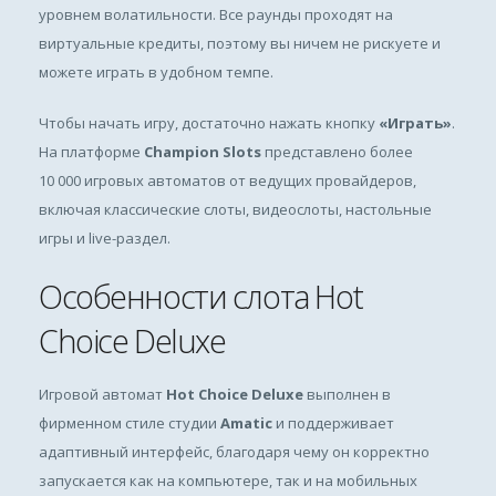
уровнем волатильности. Все раунды проходят на
виртуальные кредиты, поэтому вы ничем не рискуете и
можете играть в удобном темпе.
Чтобы начать игру, достаточно нажать кнопку
«Играть»
.
На платформе
Champion Slots
представлено более
10 000 игровых автоматов от ведущих провайдеров,
включая классические слоты, видеослоты, настольные
игры и live-раздел.
Особенности слота Hot
Choice Deluxe
Игровой автомат
Hot Choice Deluxe
выполнен в
фирменном стиле студии
Amatic
и поддерживает
адаптивный интерфейс, благодаря чему он корректно
запускается как на компьютере, так и на мобильных