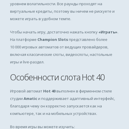
уровнем волатильности. Все раунды проходят на
виртуальные кредиты, поэтому вы ничем не рискуете и
можете играть в удобном темпе.
Чтобы начать игру, достаточно нажать кнопку
«Играть»
.
На платформе
Champion Slots
представлено более
10 000 игровых автоматов от ведущих провайдеров,
включая классические слоты, видеослоты, настольные
игры и live-раздел.
Особенности слота Hot 40
Игровой автомат
Hot 40
выполнен в фирменном стиле
студии
Amatic
и поддерживает адаптивный интерфейс,
благодаря чему он корректно запускается как на
компьютере, так и на мобильных устройствах.
Во время игры вы можете изучить: