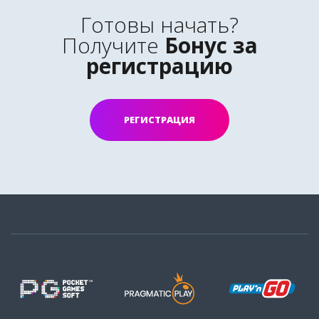
Готовы начать?
Получите
Бонус за
регистрацию
РЕГИСТРАЦИЯ