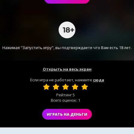
Нажимая "Запустить игру", вы подтверждаете что Вам есть 18 лет.
Открыть на весь экран
Если игра не работает, нажмите
сюда
Рейтинг
5
Всего оценок:
1
ИГРАТЬ НА ДЕНЬГИ