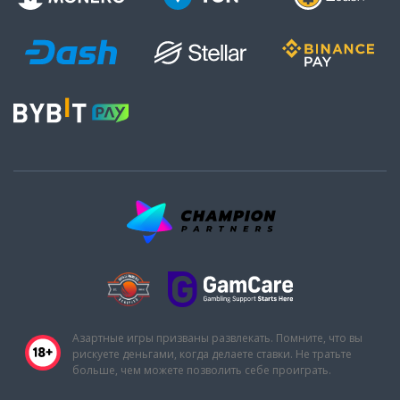
Азартные игры призваны развлекать. Помните, что вы
рискуете деньгами, когда делаете ставки. Не тратьте
больше, чем можете позволить себе проиграть.