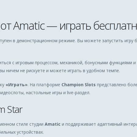
 от Amatic — играть бесплат
тупен в демонстрационном режиме. Вы можете запустить игру 
ться с игровым процессом, механикой, бонусными функциями и 
вы ничем не рискуете и можете играть в удобном темпе.
пку
«Играть»
. На платформе
Champion Slots
представлено боле
идеослоты, настольные игры и live-раздел.
 Star
менном стиле студии
Amatic
и поддерживает адаптивный интерф
бильных устройствах.