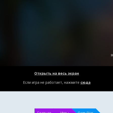
Н
Открыть на весь экран
Если игра не работает, нажмите
сюда
Главная
Игры
Gem Star