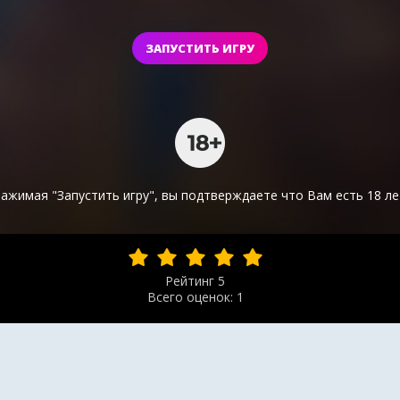
ЗАПУСТИТЬ ИГРУ
ажимая "Запустить игру", вы подтверждаете что Вам есть 18 ле
Рейтинг
5
Всего оценок:
1