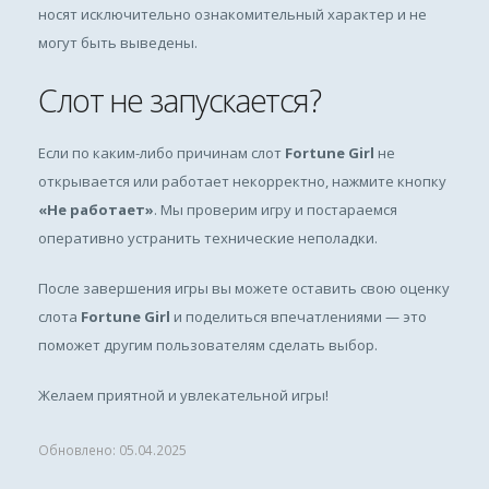
носят исключительно ознакомительный характер и не
могут быть выведены.
Слот не запускается?
Если по каким-либо причинам слот
Fortune Girl
не
открывается или работает некорректно, нажмите кнопку
«Не работает»
. Мы проверим игру и постараемся
оперативно устранить технические неполадки.
После завершения игры вы можете оставить свою оценку
слота
Fortune Girl
и поделиться впечатлениями — это
поможет другим пользователям сделать выбор.
Желаем приятной и увлекательной игры!
Обновлено:
05.04.2025