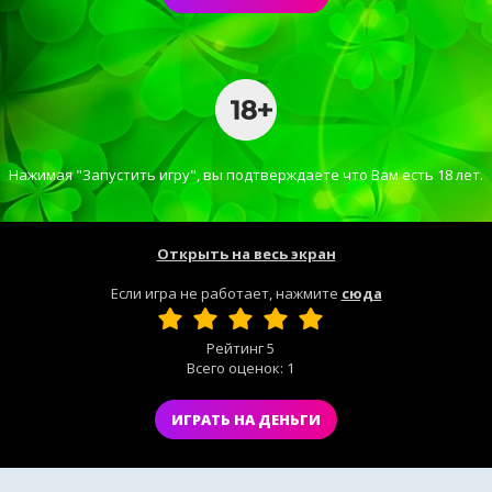
Нажимая "Запустить игру", вы подтверждаете что Вам есть 18 лет.
Открыть на весь экран
Если игра не работает, нажмите
сюда
Рейтинг
5
Всего оценок:
1
ИГРАТЬ НА ДЕНЬГИ