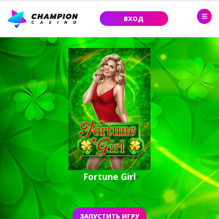
ВХОД
Fortune Girl
ЗАПУСТИТЬ ИГРУ