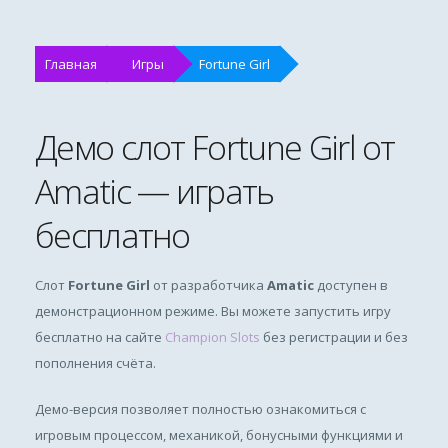
Главная
Игры
Fortune Girl
Демо слот Fortune Girl от
Amatic — играть
бесплатно
Слот
Fortune Girl
от разработчика
Amatic
доступен в
демонстрационном режиме. Вы можете запустить игру
бесплатно на сайте
Champion Slots
без регистрации и без
пополнения счёта.
Демо-версия позволяет полностью ознакомиться с
игровым процессом, механикой, бонусными функциями и