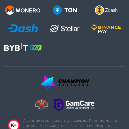
Азартные игры призваны развлекать. Помните, что вы
рискуете деньгами, когда делаете ставки. Не тратьте