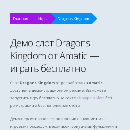
Главная
Игры
Dragons Kingdom
Демо слот Dragons
Kingdom от Amatic —
играть бесплатно
Слот
Dragons Kingdom
от разработчика
Amatic
доступен в демонстрационном режиме. Вы можете
запустить игру бесплатно на сайте
Champion Slots
без
регистрации и без пополнения счёта.
Демо-версия позволяет полностью ознакомиться с
игровым процессом, механикой, бонусными функциями и