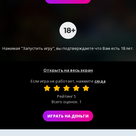
Нажимая "Запустить игру", вы подтверждаете что Вам есть 18 лет.
Открыть на весь экран
Если игра не работает, нажмите
сюда
Рейтинг
5
Всего оценок:
1
ИГРАТЬ НА ДЕНЬГИ