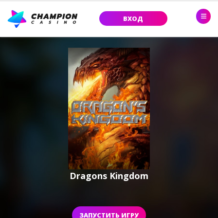
ВХОД
Dragons Kingdom
ЗАПУСТИТЬ ИГРУ