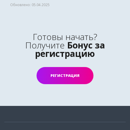
Обновлено:
05.04.2025
Готовы начать?
Получите
Бонус за
регистрацию
РЕГИСТРАЦИЯ