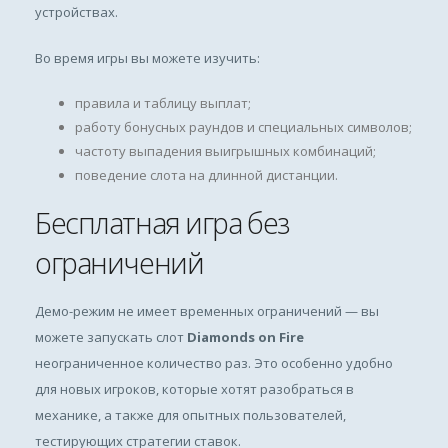
устройствах.
Во время игры вы можете изучить:
правила и таблицу выплат;
работу бонусных раундов и специальных символов;
частоту выпадения выигрышных комбинаций;
поведение слота на длинной дистанции.
Бесплатная игра без
ограничений
Демо-режим не имеет временных ограничений — вы
можете запускать слот
Diamonds on Fire
неограниченное количество раз. Это особенно удобно
для новых игроков, которые хотят разобраться в
механике, а также для опытных пользователей,
тестирующих стратегии ставок.