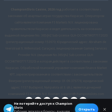
ChampionSlots Casino, 2026 год
работает в соответствии с
законами об азартных играх государства Кюрасао. Оператором
сайта является Компания F3 Markets N.V. лицензирована
правительством Кюрасао и ведет деятельность на основании
выданной лицензии No. 365/JAZ Sub-License GLH-OCCHKTW077172020
(регистрационный номер 153970; Юридический адрес: Abraham de
Veerstraat 9, Willemstad, Curaçao), лицензированная Gaming Services
Provider N.V. (лицензия No.365/JAZ Sub-License GLH-
OCCHKTW077172020) и которая действует в соответствии с законами
Кюрасао. Обработкой платежей управляет компания Finance Market
KFT, зарегистрированная в соответствии с законодательством
Венгрии (регистрационный номер: 01-09-375776; юридический
адрес: 1157 Budapest, Nyírpalota út 3. üh.), является дочерней
компанией F3 Markets N.V. Контакт:
support@championslots.com
Не потеряйте доступ к Champion
Slots
✕
© 2026 All rights reserved.
Открыть
Рабочие зеркала и бонусы - в нашем