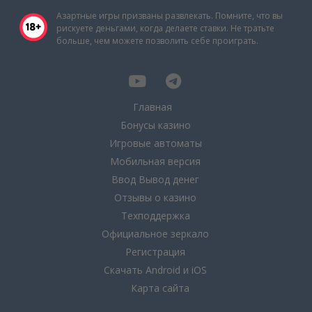
Азартные игры призваны развлекать. Помните, что вы
рискуете деньгами, когда делаете ставки. Не тратьте
больше, чем можете позволить себе проиграть.
Главная
Бонусы казино
Игровые автоматы
Мобильная версия
Ввод Вывод денег
Отзывы о казино
Техподдержка
Официальное зеркало
Регистрация
Скачать Android и iOS
Карта сайта