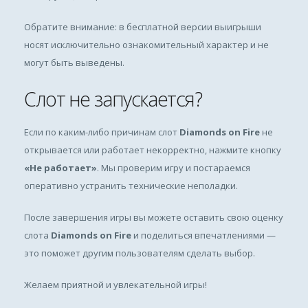
Обратите внимание: в бесплатной версии выигрыши
носят исключительно ознакомительный характер и не
могут быть выведены.
Слот не запускается?
Если по каким-либо причинам слот
Diamonds on Fire
не
открывается или работает некорректно, нажмите кнопку
«Не работает»
. Мы проверим игру и постараемся
оперативно устранить технические неполадки.
После завершения игры вы можете оставить свою оценку
слота
Diamonds on Fire
и поделиться впечатлениями —
это поможет другим пользователям сделать выбор.
Желаем приятной и увлекательной игры!