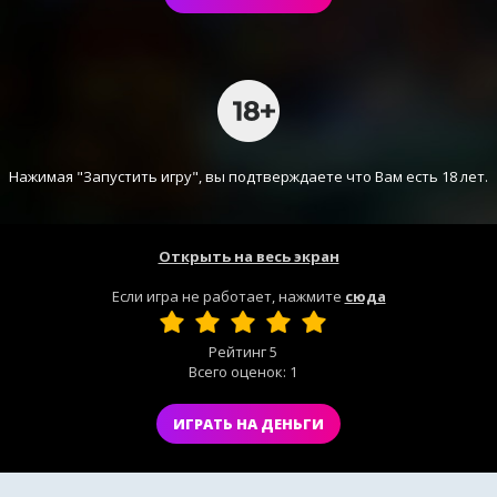
Нажимая "Запустить игру", вы подтверждаете что Вам есть 18 лет.
Открыть на весь экран
Если игра не работает, нажмите
сюда
Рейтинг
5
Всего оценок:
1
ИГРАТЬ НА ДЕНЬГИ