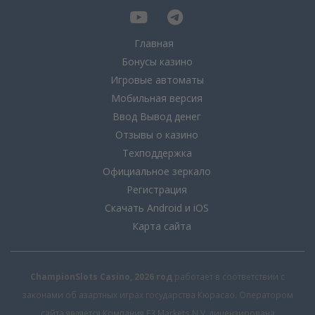
Главная
Бонусы казино
Игровые автоматы
Мобильная версия
Ввод Вывод денег
Отзывы о казино
Техподдержка
Официальное зеркало
Регистрация
Скачать Android и iOS
Карта сайта
ChampionSlots Casino, 2026 год
работает в соответствии с
законами об азартных играх государства Кюрасао. Оператором
сайта является Компания F3 Markets N.V. лицензирована