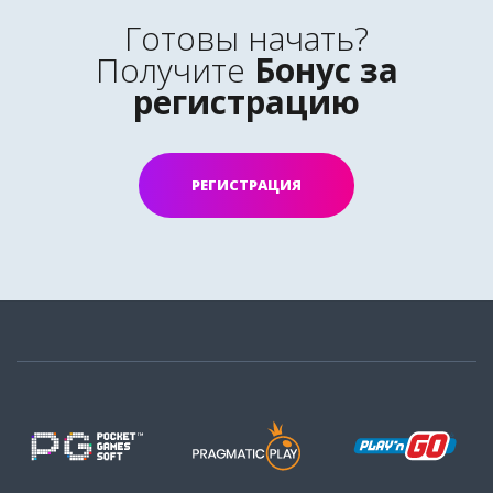
Готовы начать?
Получите
Бонус за
регистрацию
РЕГИСТРАЦИЯ