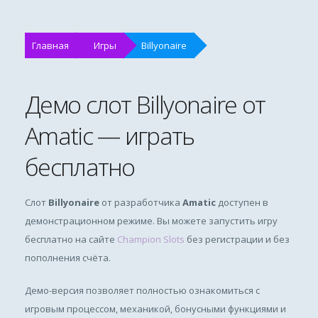
Главная
Игры
Billyonaire
Демо слот Billyonaire от
Amatic — играть
бесплатно
Слот
Billyonaire
от разработчика
Amatic
доступен в
демонстрационном режиме. Вы можете запустить игру
бесплатно на сайте
Champion Slots
без регистрации и без
пополнения счёта.
Демо-версия позволяет полностью ознакомиться с
игровым процессом, механикой, бонусными функциями и