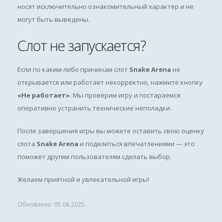
носят исключительно ознакомительный характер и не
могут быть выведены.
Слот не запускается?
Если по каким-либо причинам слот
Snake Arena
не
открывается или работает некорректно, нажмите кнопку
«Не работает»
. Мы проверим игру и постараемся
оперативно устранить технические неполадки.
После завершения игры вы можете оставить свою оценку
слота
Snake Arena
и поделиться впечатлениями — это
поможет другим пользователям сделать выбор.
Желаем приятной и увлекательной игры!
Обновлено:
05.04.2025