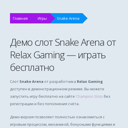
Главная
Игры
Snake Arena
Демо слот Snake Arena от
Relax Gaming — играть
бесплатно
Слот
Snake Arena
от разработчика
Relax Gaming
доступен в демонстрационном режиме. Вы можете
запустить игру бесплатно на сайте
Champion Slots
без
регистрации и без пополнения счёта.
Демо-версия позволяет полностью ознакомиться с
игровым процессом, механикой, бонусными функциями и