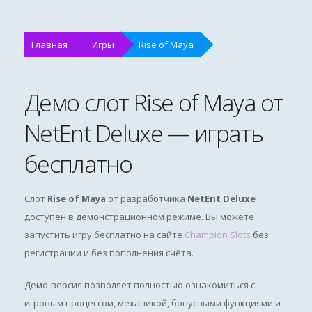
Главная
Игры
Rise of Maya
Демо слот Rise of Maya от
NetEnt Deluxe — играть
бесплатно
Слот
Rise of Maya
от разработчика
NetEnt Deluxe
доступен в демонстрационном режиме. Вы можете
запустить игру бесплатно на сайте
Champion Slots
без
регистрации и без пополнения счёта.
Демо-версия позволяет полностью ознакомиться с
игровым процессом, механикой, бонусными функциями и