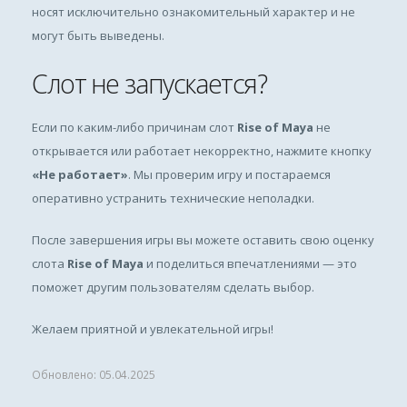
носят исключительно ознакомительный характер и не
могут быть выведены.
Слот не запускается?
Если по каким-либо причинам слот
Rise of Maya
не
открывается или работает некорректно, нажмите кнопку
«Не работает»
. Мы проверим игру и постараемся
оперативно устранить технические неполадки.
После завершения игры вы можете оставить свою оценку
слота
Rise of Maya
и поделиться впечатлениями — это
поможет другим пользователям сделать выбор.
Желаем приятной и увлекательной игры!
Обновлено:
05.04.2025