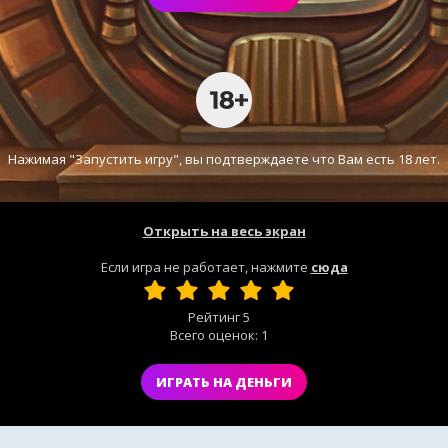
Нажимая "Запустить игру", вы подтверждаете что Вам есть 18 лет.
Открыть на весь экран
Если игра не работает, нажмите
сюда
Рейтинг
5
Всего оценок:
1
ИГРАТЬ НА ДЕНЬГИ