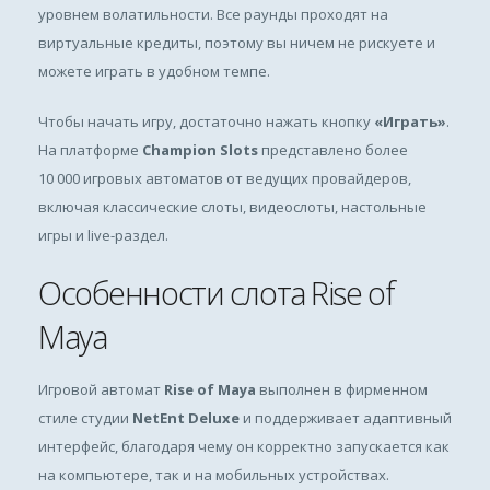
уровнем волатильности. Все раунды проходят на
виртуальные кредиты, поэтому вы ничем не рискуете и
можете играть в удобном темпе.
Чтобы начать игру, достаточно нажать кнопку
«Играть»
.
На платформе
Champion Slots
представлено более
10 000 игровых автоматов от ведущих провайдеров,
включая классические слоты, видеослоты, настольные
игры и live-раздел.
Особенности слота Rise of
Maya
Игровой автомат
Rise of Maya
выполнен в фирменном
стиле студии
NetEnt Deluxe
и поддерживает адаптивный
интерфейс, благодаря чему он корректно запускается как
на компьютере, так и на мобильных устройствах.