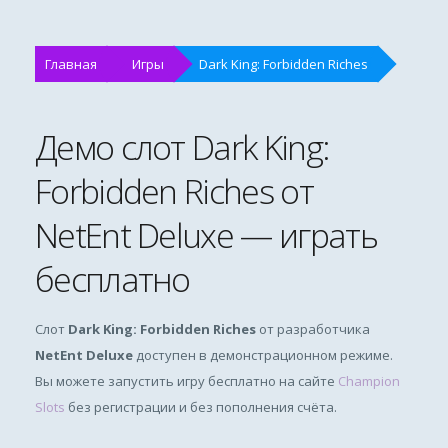
Главная
Игры
Dark King: Forbidden Riches
Демо слот Dark King:
Forbidden Riches от
NetEnt Deluxe — играть
бесплатно
Слот
Dark King: Forbidden Riches
от разработчика
NetEnt Deluxe
доступен в демонстрационном режиме.
Вы можете запустить игру бесплатно на сайте
Champion
Slots
без регистрации и без пополнения счёта.