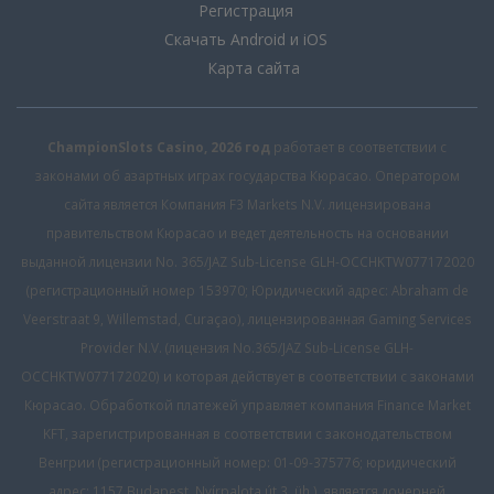
Регистрация
Скачать Android и iOS
Карта сайта
ChampionSlots Casino, 2026 год
работает в соответствии с
законами об азартных играх государства Кюрасао. Оператором
сайта является Компания F3 Markets N.V. лицензирована
правительством Кюрасао и ведет деятельность на основании
выданной лицензии No. 365/JAZ Sub-License GLH-OCCHKTW077172020
(регистрационный номер 153970; Юридический адрес: Abraham de
Veerstraat 9, Willemstad, Curaçao), лицензированная Gaming Services
Provider N.V. (лицензия No.365/JAZ Sub-License GLH-
OCCHKTW077172020) и которая действует в соответствии с законами
Кюрасао. Обработкой платежей управляет компания Finance Market
KFT, зарегистрированная в соответствии с законодательством
Венгрии (регистрационный номер: 01-09-375776; юридический
адрес: 1157 Budapest, Nyírpalota út 3. üh.), является дочерней