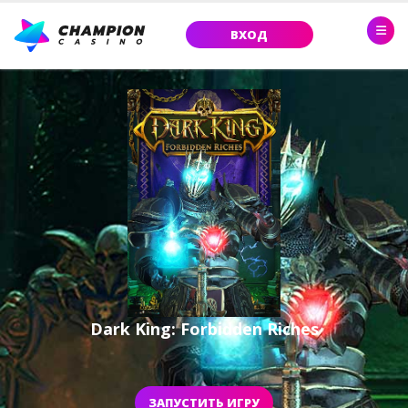
ВХОД
Dark King: Forbidden Riches
ЗАПУСТИТЬ ИГРУ