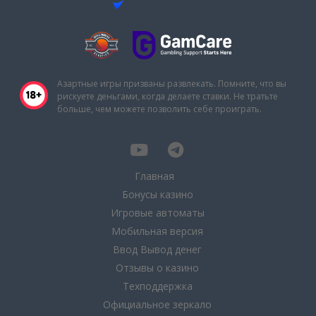
Азартные игры призваны развлекать. Помните, что вы
рискуете деньгами, когда делаете ставки. Не тратьте
больше, чем можете позволить себе проиграть.
Главная
Бонусы казино
Игровые автоматы
Мобильная версия
Ввод Вывод денег
Отзывы о казино
Техподдержка
Официальное зеркало