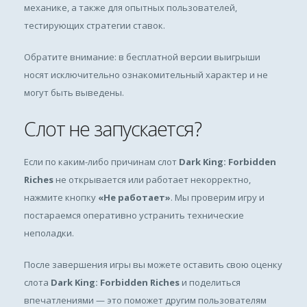
механике, а также для опытных пользователей,
тестирующих стратегии ставок.
Обратите внимание: в бесплатной версии выигрыши
носят исключительно ознакомительный характер и не
могут быть выведены.
Слот не запускается?
Если по каким-либо причинам слот
Dark King: Forbidden
Riches
не открывается или работает некорректно,
нажмите кнопку
«Не работает»
. Мы проверим игру и
постараемся оперативно устранить технические
неполадки.
После завершения игры вы можете оставить свою оценку
слота
Dark King: Forbidden Riches
и поделиться
впечатлениями — это поможет другим пользователям